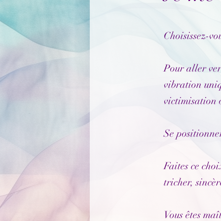
Choisissez-vou
Pour aller ver
vibration uni
victimisation 
Se positionne
Faites ce cho
tricher, sincè
Vous êtes maî