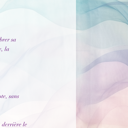
ibrer sa
, la
.
te, sans
 derrière le