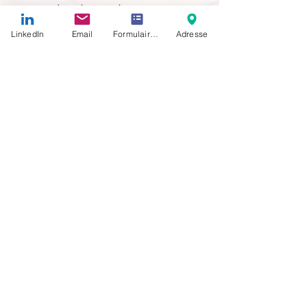
ce « couple », de cette danse.
L'un ne va pas sans l'autre.
LinkedIn
Email
Formulaire de contact
Adresse
Déposons le masque de la bonne
personne qui donne sans compter, au
risque de se dessécher. Quand nos
réservoirs sont vides, donner se
transforme en manipulation cachée,
parfois mielleuse.
Je vous souhaite à tous de Recevoir,
jusqu'à ce que ce nectar déborde de vous
et coule dans vos dons.
Précédent
Suivant